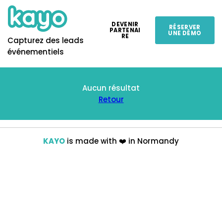
DEVENIR
RÉSERVER
PARTENAI
UNE DÉMO
RE
Capturez des leads
événementiels
Aucun résultat
Retour
KAYO
is made with
❤️
in Normandy